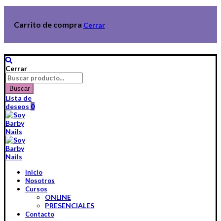
Carrito de compra
Cerrar
Cerrar
Buscar
por:
Buscar
Lista de
deseos
0
Inicio
Nosotros
Cursos
ONLINE
PRESENCIALES
Contacto