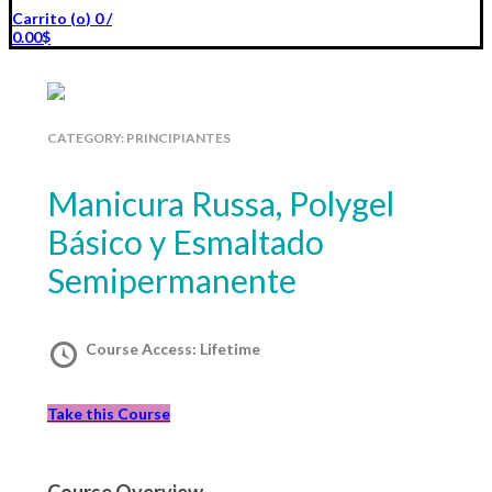
Carrito (
o
)
0
/
0.00
$
CATEGORY:
PRINCIPIANTES
Manicura Russa, Polygel
Básico y Esmaltado
Semipermanente
Course Access:
Lifetime
Take this Course
Course Overview