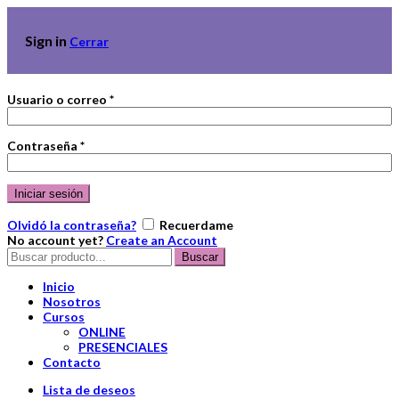
Sign in
Cerrar
Usuario o correo
*
Contraseña
*
Iniciar sesión
Olvidó la contraseña?
Recuerdame
No account yet?
Create an Account
Buscar
Buscar
por:
Inicio
Nosotros
Cursos
ONLINE
PRESENCIALES
Contacto
Lista de deseos