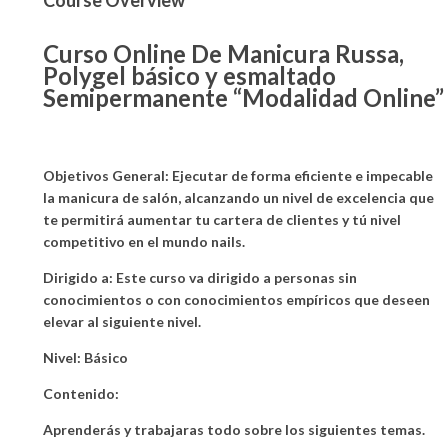
Curso Online De Manicura Russa,
Polygel básico y esmaltado
Semipermanente
“Modalidad Online”
Objetivos General:
Ejecutar de forma eficiente e impecable
la manicura de salón, alcanzando un nivel de excelencia que
te permitirá aumentar tu cartera de clientes y tú nivel
competitivo en el mundo nails.
Dirigido a:
Este curso va dirigido a personas sin
conocimientos o con conocimientos empíricos que deseen
elevar al siguiente nivel.
Nivel:
Básico
Contenido:
Aprenderás y trabajaras todo sobre los siguientes temas.