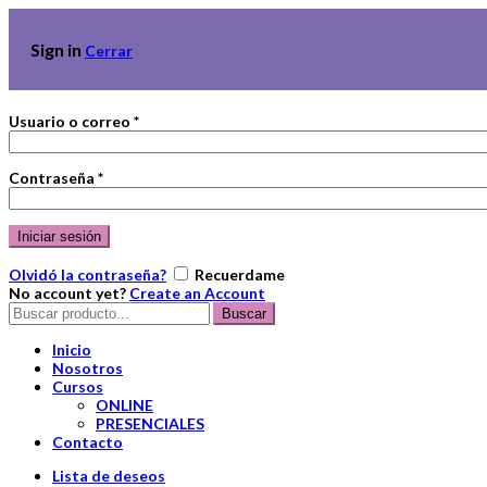
Sign in
Cerrar
Usuario o correo
*
Contraseña
*
Iniciar sesión
Olvidó la contraseña?
Recuerdame
No account yet?
Create an Account
Buscar
Buscar
por:
Inicio
Nosotros
Cursos
ONLINE
PRESENCIALES
Contacto
Lista de deseos