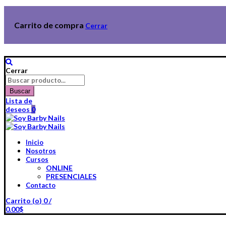
Carrito de compra
Cerrar
Cerrar
Buscar
por:
Buscar
Lista de
deseos
0
Inicio
Nosotros
Cursos
ONLINE
PRESENCIALES
Contacto
Carrito (
o
)
0
/
0.00
$